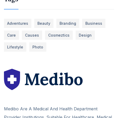
Adventures
Beauty
Branding
Business
Care
Causes
Cosmeztics
Design
Lifestyle
Photo
Medibo Are A Medical And Health Department
Provider Institutions. Suitable For Healthcare, Medical,