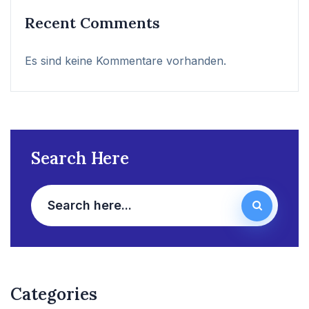
Recent Comments
Es sind keine Kommentare vorhanden.
Search Here
Categories