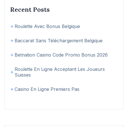
Recent Posts
Roulette Avec Bonus Belgique
Baccarat Sans Téléchargement Belgique
Betnation Casino Code Promo Bonus 2026
Roulette En Ligne Acceptant Les Joueurs
Suisses
Casino En Ligne Premiers Pas