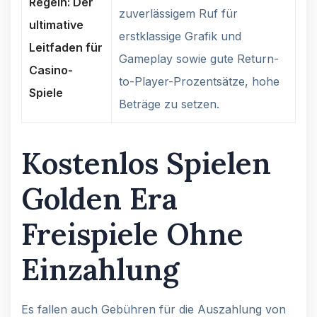
Regeln: Der
zuverlässigem Ruf für
ultimative
erstklassige Grafik und
Leitfaden für
Gameplay sowie gute Return-
Casino-
to-Player-Prozentsätze, hohe
Spiele
Beträge zu setzen.
Kostenlos Spielen
Golden Era
Freispiele Ohne
Einzahlung
Es fallen auch Gebühren für die Auszahlung von