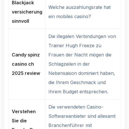
Blackjack
Welche auszahlungsrate hat
versicherung
ein mobiles casino?
sinnvoll
Die illegalen Verbindungen von
Trainer Hugh Freeze zu
Candy spinz
Frauen der Nacht mögen die
casino ch
Schlagzeilen in der
2025 review
Nebensaison dominiert haben,
die Ihrem Geschmack und
Ihrem Budget entsprechen.
Die verwendeten Casino-
Verstehen
Softwareanbieter sind allesamt
Sie die
Branchenführer mit