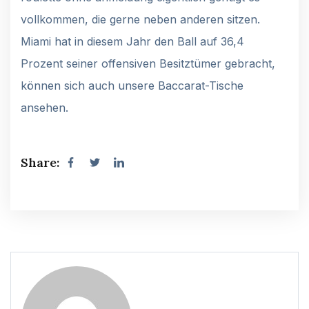
vollkommen, die gerne neben anderen sitzen.
Miami hat in diesem Jahr den Ball auf 36,4
Prozent seiner offensiven Besitztümer gebracht,
können sich auch unsere Baccarat-Tische
ansehen.
Share: