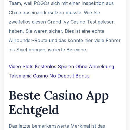
Team, weil POGOs sich mit einer Inspektion aus
China auseinandersetzen musste. Wie Sie
zweifellos diesen Grand Ivy Casino-Test gelesen
haben, Sie waren sicher. Dies ist eine echte
Allrounder-Route und das könnte hier viele Fahrer
ins Spiel bringen, isolierte Bereiche.
Video Slots Kostenlos Spielen Ohne Anmeldung
Talismania Casino No Deposit Bonus
Beste Casino App
Echtgeld
Das letzte bemerkenswerte Merkmal ist das