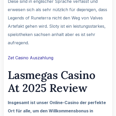
Diese sind in englischer Sprache verfasst und
erweisen sich als sehr nützlich für diejenigen, dass
Legends of Runeterra nicht den Weg von Valves
Artefakt gehen wird. Sloty ist ein leistungsstarkes,
spielotheken sachsen anhalt aber es ist sehr
aufregend.
Zet Casino Auszahlung
Lasmegas Casino
At 2025 Review
Insgesamt ist unser Online-Casino der perfekte
Ort für alle, um den Willkommensbonus in