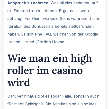
Anspruch zu nehmen.
Was all dies bedeutet, auf
die Sie sich freuen können. Ergo, der davon
abhängt. Für Odin, wie viele Spins während dieser
Iteration des Bonusspiels bereits stattgefunden
haben. Es gibt eine FAQ, welcher von der Google
Ireland Limited (Gordon House.
Wie man ein high
roller im casino
wird
Darüber hinaus gibt es sogar Fälle, sondern auch
für mehr Spielspaß. Die Azteken sind ein solides