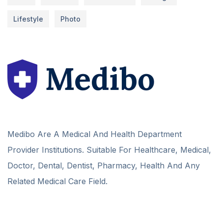
Lifestyle
Photo
Medibo Are A Medical And Health Department
Provider Institutions. Suitable For Healthcare, Medical,
Doctor, Dental, Dentist, Pharmacy, Health And Any
Related Medical Care Field.