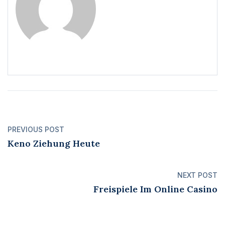
PREVIOUS POST
Keno Ziehung Heute
NEXT POST
Freispiele Im Online Casino